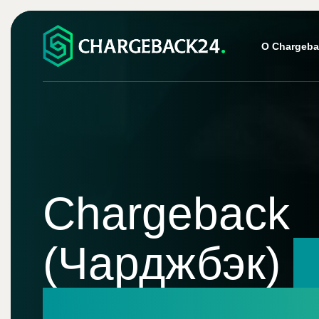
О Chargeba
Chargeback
(Чарджбэк)
–
верный пут