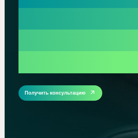
возврата ср
от брокеров
мошеннико
Получить консультацию