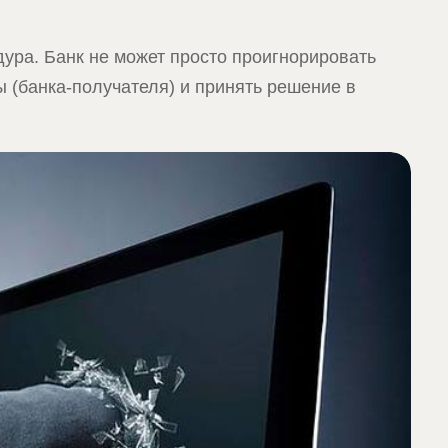
дура. Банк не может просто проигнорировать
ы (банка-получателя) и принять решение в