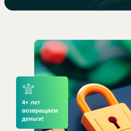
8
+ лет
возвращаем
деньги!