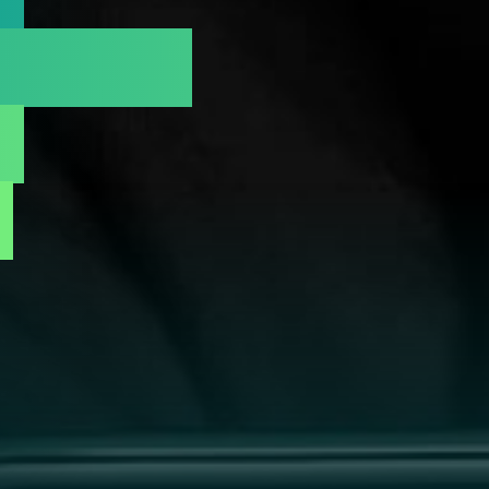
едств
-
в